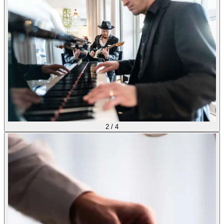
2
/
4