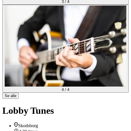
3
/
4
4
/
4
Se alle
Lobby Tunes
Skodsborg