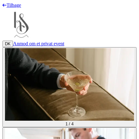
Tilbage
Anmod om et privat event
DK
1
/
4