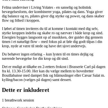
Felina underviser i Living Yolates - en sanselig og holistisk
bevægelsesform, der kombinerer yoga, pilates og dans. Yoga giver
dig balance og ro, pilates giver dig styrke og power, og dans skaber
flow og frihed i kroppen.
I løbet af timen inviteres du til at komme i kontakt med dig selv,
styrke kroppen indefra og skabe ro og nærvær i både krop og sind.
Energien bygges langsomt op af musikken, der guider dig gennem
timen i et naturligt flow – med fokus på at føle dig godt tilpas i din
krop, nyde at være til stede og have det sjovt undervejs.
Du behøver ingen erfaring – kun lysten til en times dejlig og
nærende bevægelse for din krop og dit sind.
Det er muligt at tilkøbe en 2-retters frokost i Brasserie Carl på dagen
fra kl. 13.30-15.00. Her kan du vælge mellem to hovedretter
Bouillabaisse med dampet fisk og blåmuslinger eller Cæsar Salat m.
kylling/bacon (vælges på dagen) samt dessert.
Dette er inkluderet
1 breathwork session