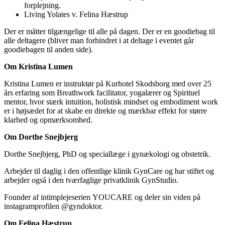
forplejning.
Living Yolates v. Felina Hæstrup
Der er måtter tilgængelige til alle på dagen. Der er en goodiebag til
alle deltagere (bliver man forhindret i at deltage i eventet går
goodiebagen til anden side).
Om Kristina Lumen
Kristina Lumen er instruktør på Kurhotel Skodsborg med over 25
års erfaring som Breathwork facilitator, yogalærer og Spirituel
mentor, hvor stærk intuition, holistisk mindset og embodiment work
er i højsædet for at skabe en direkte og mærkbar effekt for større
klarhed og opmærksomhed.
Om Dorthe Snejbjerg
Dorthe Snejbjerg, PhD og speciallæge i gynækologi og obstetrik.
Arbejder til daglig i den offentlige klinik GynCare og har stiftet og
arbejder også i den tværfaglige privatklinik GynStudio.
Founder af intimplejeserien YOUCARE og deler sin viden på
instagramprofilen @gyndoktor.
Om Felina Hæstrup