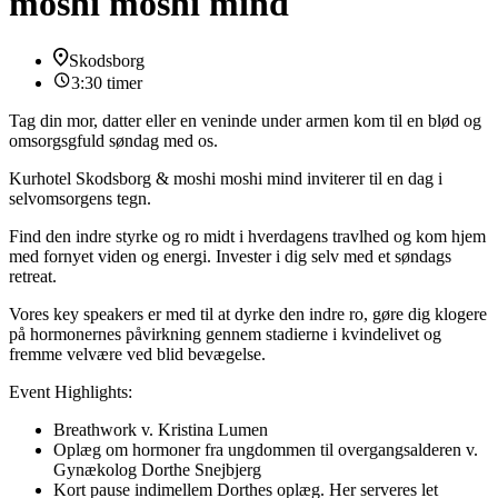
moshi moshi mind
Skodsborg
3:30 timer
Tag din mor, datter eller en veninde under armen kom til en blød og
omsorgsgfuld søndag med os.
Kurhotel Skodsborg & moshi moshi mind inviterer til en dag i
selvomsorgens tegn.
Find den indre styrke og ro midt i hverdagens travlhed og kom hjem
med fornyet viden og energi. Invester i dig selv med et søndags
retreat.
Vores key speakers er med til at dyrke den indre ro, gøre dig klogere
på hormonernes påvirkning gennem stadierne i kvindelivet og
fremme velvære ved blid bevægelse.
Event Highlights:
Breathwork v. Kristina Lumen
Oplæg om hormoner fra ungdommen til overgangsalderen v.
Gynækolog Dorthe Snejbjerg
Kort pause indimellem Dorthes oplæg. Her serveres let