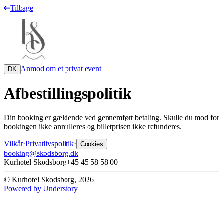
Tilbage
Anmod om et privat event
DK
Afbestillingspolitik
Din booking er gældende ved gennemført betaling. Skulle du mod forven
bookingen ikke annulleres og billetprisen ikke refunderes.
Vilkår
·
Privatlivspolitik
·
Cookies
booking@skodsborg.dk
Kurhotel Skodsborg
+45 45 58 58 00
© Kurhotel Skodsborg, 2026
Powered by Understory